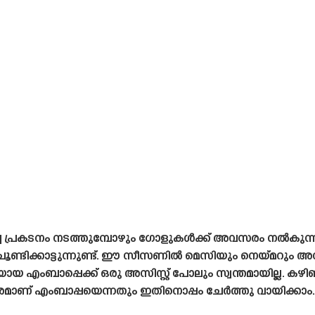
ച പ്രകടനം നടത്തുമ്പോഴും ഗോളുകൾക്ക് അവസരം നൽകുന്ന
്ടിക്കാട്ടുന്നുണ്ട്. ഈ സീസണിൽ മെസിയും നെയ്‌മറും അസ
ായ എംബാപ്പെക്ക് ഒരു അസിസ്റ്റ് പോലും സ്വന്തമായില്ല. ക
രമാണ് എംബാപ്പയെന്നതും ഇതിനൊപ്പം ചേർത്തു വായിക്കാം.