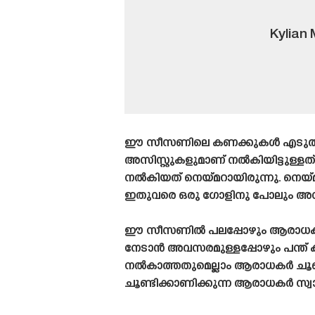
Kylian
ഈ സീസണിലെ കണക്കുകൾ എടുത്തു നോക
അസിസ്റ്റുകളുമാണ് നൽകിയിട്ടുള്ളത
നൽകിയത് നെയ്‌മറായിരുന്നു. നെയ
ഇതുവരെ ഒരു ഗോളിനു പോലും അസിസ്റ്
ഈ സീസണിൽ പലപ്പോഴും ആരാധകര
നേടാൻ അവസരമുള്ളപ്പോഴും പന്ത് ക
നൽകാത്തതുമെല്ലാം ആരാധകർ ചൂണ്ടി
ചൂണ്ടിക്കാണിക്കുന്ന ആരാധകർ സ്വ