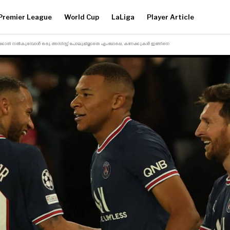
Premier League
World Cup
LaLiga
Player Article
്കോരി നൽകുമ്പോൾ ഒരു അസിസ്റ്റ് പോലുമില്ലാതെ എംബാപ്പെ, കണക്കുകൾ ഇങ്ങിനെ