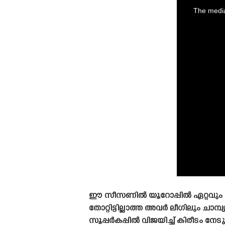
is
a
The media
modal
window.
ഈ സീസണിൽ യൂറോപ്പിൽ ഏറ്റവും മി
തോറ്റിട്ടില്ലാത്ത അവർ ലീഗിലും ചാമ
സൂപ്പർകപ്പിൽ വിജയിച്ച് കിരീടം ന