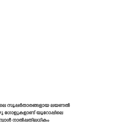
രയിലെ സൂപ്പർതാരങ്ങളായ ലയണൽ
ഴു ഗോളുകളാണ് യൂറോപ്പിലെ
കുമ്പോൾ നാൽപ്പതിലധികം