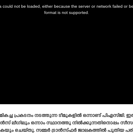
 could not be loaded, either because the server or network failed or b
format is not supported.
കച്ച പ്രകടനം നടത്തുന്ന ടീമുകളിൽ ഒന്നാണ് പിഎസ്‌ജി. 
്പ്യൻസ് ലീഗിലും ഒന്നാം സ്ഥാനത്തു നിൽക്കുന്നതിനൊപ്പം സീസ
േടുകയും ചെയ്‌തു. സമ്മർ ട്രാൻസ്‌ഫർ ജാലകത്തിൽ പുതിയ പ