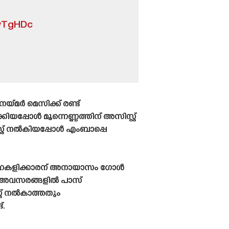
qwTgHDc
‌മർ മെസിക്ക് രണ്ട്
പ്പോൾ മൂന്നെണ്ണത്തിന് അസിസ്റ്റ്
്റ് നൽകിയപ്പോൾ എംബാപ്പെ
സഹകളിക്കാരന് അനായാസം ഗോൾ
ച്ച അവസരങ്ങളിൽ പാസ്
്റ് നൽകാത്തതും
്.