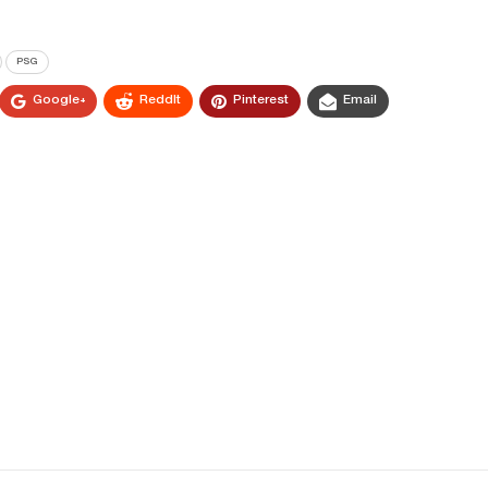
PSG
Google+
ReddIt
Pinterest
Email