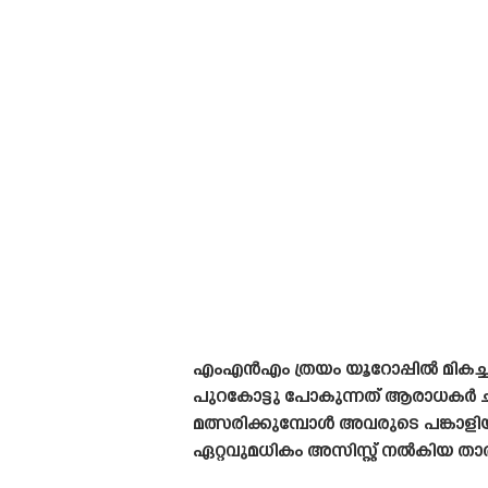
എംഎൻഎം ത്രയം യൂറോപ്പിൽ മികച്
പുറകോട്ടു പോകുന്നത് ആരാധകർ ചൂണ
മത്സരിക്കുമ്പോൾ അവരുടെ പങ്കാളിയ
ഏറ്റവുമധികം അസിസ്റ്റ് നൽകിയ താ