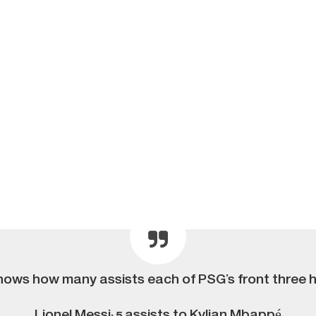
shows how many assists each of PSG’s front three 
Lionel Messi: 5 assists to Kylian Mbappé