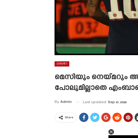
LIGUE 1
മെസിയും നെയ്‌മറും അസ
പോലുമില്ലാതെ എംബാപ
By
Admin
Last updated
Sep 21, 2022
Share
This