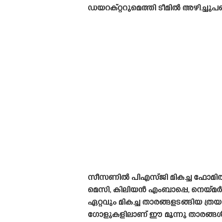
ഡയറക്റ്ററുമെത്തി ടീമിൽ അഴിച്ചു
സീസണിൽ പിഎസ്‌ജി മികച്ച ഫോമിൽ
മെസി, കിലിയൻ എംബാപ്പെ, നെയ്‌
ഏറ്റവും മികച്ച താരങ്ങളടങ്ങിയ ത്രയ
ഗോളുകളിലാണ് ഈ മൂന്നു താരങ്ങൾ പങ്