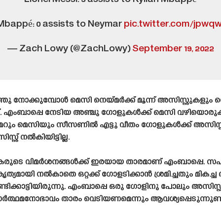
 Mbappé: 0 assists to Neymar
pic.twitter.com/jpw
— Zach Lowy (@ZachLowy)
September 19, 2022
്കുമ്പോൾ മെസി നെയ്‌മർക്ക് മൂന്ന് അസിസ്റ്റുകളും നെയ്
്. എംബാപ്പെ നേടിയ അഞ്ചു ഗോളുകൾക്ക് മെസി വഴിയൊരുക്കിയ
്‌മറും മെസിയും സീസണിൽ എട്ടു വീതം ഗോളുകൾക്ക് അസിസ്റ
റ് നൽകിയിട്ടില്ല.
ുടെ വിമർശനങ്ങൾക്ക് ഇരയായ താരമാണ് എംബാപ്പെ. 
ൃത്യമായി നൽകാതെ ഒറ്റക്ക് ഗോളടിക്കാൻ ശ്രമിച്ചതും മിക
ക്കാട്ടിയിരുന്നു. എംബാപ്പെ ഒരു ഗോളിനു പോലും അസിസ്റ
ാർത്ഥമനോഭാവം താരം വെടിയണമെന്നും ആവശ്യപ്പെടുന്നുണ്ട