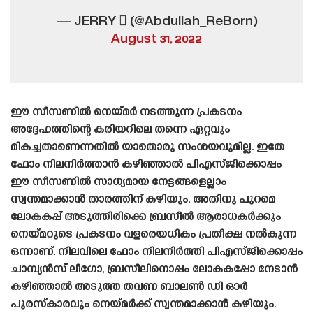
— JERRY  (@Abdullah_ReBorn)
August 31, 2022
ഈ സീസണിൽ നെയ്‌മർ നടത്തുന്ന പ്രകടനം
അദ്ദേഹത്തിന്റെ കരിയറിലെ തന്നെ ഏറ്റവും
മികച്ചതാണെന്നതിൽ യാതൊരു സംശയവുമില്ല. ഇതേ
ഫോം നിലനിർത്താൻ കഴിഞ്ഞാൽ പിഎസ്‌ജിക്കൊപ്പം
ഈ സീസണിൽ സാധ്യമായ നേട്ടങ്ങളെല്ലാം
സ്വന്തമാക്കാൻ താരത്തിന് കഴിയും. അതിനു പുറമെ
ലോകകപ്പ് അടുത്തിരിക്കെ ബ്രസീൽ ആരാധകർക്കും
നെയ്‌മറുടെ പ്രകടനം വളരെയധികം പ്രതീക്ഷ നൽകുന്ന
ഒന്നാണ്. നിലവിലെ ഫോം നിലനിർത്തി പിഎസ്‌ജിക്കൊപ്പം
ചാമ്പ്യൻസ് ലീഗോ, ബ്രസീലിനൊപ്പം ലോകകപ്പോ നേടാൻ
കഴിഞ്ഞാൽ അടുത്ത തവണ ബാലൺ ഡി ഓർ
പുരസ്‌കാരവും നെയ്‌മർക്ക് സ്വന്തമാക്കാൻ കഴിയും.