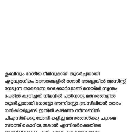
ക്ലബിനും ദേശീയ ടീമിനുമായി തുടർച്ചയായി
ഏറ്റവുമധികം മത്സരങ്ങളിൽ ഗോൾ അല്ലെങ്കിൽ അസിസ്റ്റ്
നേടുന്ന താരമെന്ന റെക്കോർഡാണ് നെയ്‌മർ സ്വന്തം
പേരിൽ കുറിച്ചത്. നിലവിൽ പതിനാറു മത്സരങ്ങളിൽ
തുടർച്ചയായി ഗോളോ അസിസ്റ്റോ ബ്രസീലിയൻ താരം
നൽകിയിട്ടുണ്ട്. ഇതിൽ കഴിഞ്ഞ സീസണിൽ
പിഎസ്‌ജിക്കു വേണ്ടി കളിച്ച മത്സരങ്ങൾക്കു പുറമെ
സൗത്ത് കൊറിയ, ജപ്പാൻ എന്നിവർക്കെതിരെ