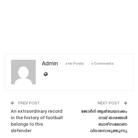
Admin
3761 Posts
0 Comments
PREV POST
NEXT POST
An extraordinary record
ജോർദി ആൽബയടക്കം
in the history of football
നാല് താരങ്ങൾ
belongs to this
ബാഴ്‌സലോണ
defender
വിടാനൊരുങ്ങുന്നു