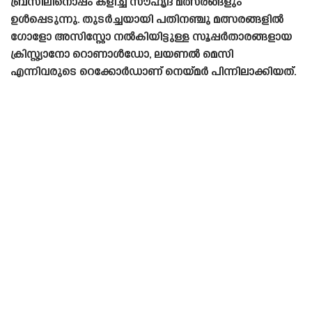
ബ്രസീലിനൊപ്പം കളിച്ച സൗഹൃദ മത്സരങ്ങളും
ഉൾപ്പെടുന്നു. തുടർച്ചയായി പതിനഞ്ചു മത്സരങ്ങളിൽ
ഗോളോ അസിസ്റ്റോ നൽകിയിട്ടുള്ള സൂപ്പർതാരങ്ങളായ
ക്രിസ്റ്റ്യാനോ റൊണാൾഡോ, ലയണൽ മെസി
എന്നിവരുടെ റെക്കോർഡാണ് നെയ്‌മർ പിന്നിലാക്കിയത്.