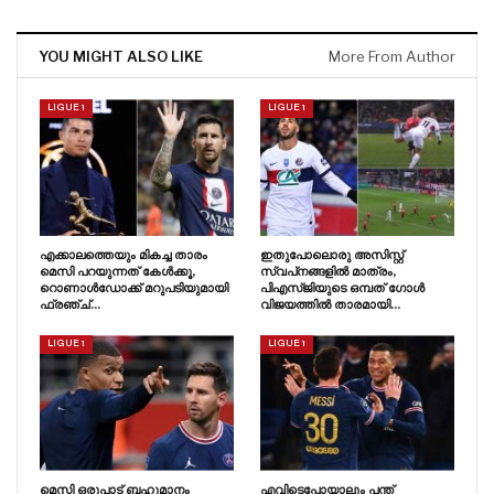
YOU MIGHT ALSO LIKE
More From Author
LIGUE 1
LIGUE 1
എക്കാലത്തെയും മികച്ച താരം
ഇതുപോലൊരു അസിസ്റ്റ്
മെസി പറയുന്നത് കേൾക്കൂ,
സ്വപ്‌നങ്ങളിൽ മാത്രം,
റൊണാൾഡോക്ക് മറുപടിയുമായി
പിഎസ്‌ജിയുടെ ഒമ്പത് ഗോൾ
ഫ്രഞ്ച്…
വിജയത്തിൽ താരമായി…
LIGUE 1
LIGUE 1
മെസി ഒരുപാട് ബഹുമാനം
എവിടെപ്പോയാലും പന്ത്