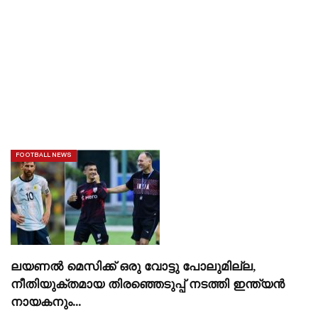
FOOTBALL NEWS
ലയണൽ മെസിക്ക് ഒരു വോട്ടു പോലുമില്ല,
നീതിയുക്തമായ തിരഞ്ഞെടുപ്പ് നടത്തി ഇന്ത്യൻ
നായകനും…