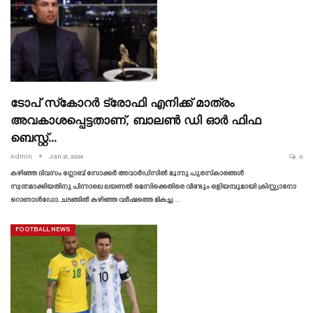
ടോപ് സ്‌കോറർ ട്രോഫി എനിക്ക് മാത്രം
അവകാശപ്പെട്ടതാണ്, ബാലൺ ഡി ഓർ ഫിഫ
ബെസ്റ്റ്…
Admin
Jan 21, 2024
0
കഴിഞ്ഞ ദിവസം ഗ്ലോബ് സോക്കർ അവാർഡ്‌സിൽ മൂന്നു പുരസ്‌കാരങ്ങൾ
സ്വന്തമാക്കിയതിനു പിന്നാലെ ലയണൽ മെസിക്കെതിരെ വീണ്ടും ഒളിയമ്പുമായി ക്രിസ്റ്റ്യാനോ
റൊണാൾഡോ. ചടങ്ങിൽ കഴിഞ്ഞ വർഷത്തെ മികച്ച…
FOOTBALL NEWS