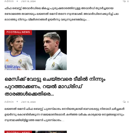
Admin
Jan 16, 2024
0
ഫിഫ ബെസ്റ്റ് അവാർഡിലെ മികച്ച പുരുഷതാരത്തിനുള്ള അവാർഡ് തുടർച്ചയായ
രണ്ടാമത്തെ തവണയും ലയണൽ മെസി തന്നെ സ്വന്തമാക്കി. അവാർഡിനെക്കുറിച്ച് പല
ഭാഗത്തു നിന്നും വിമർശനങ്ങൾ ഉയർന്നു വരുന്നുണ്ടെങ്കിലും…
FOOTBALL NEWS
മെസിക്ക് വോട്ടു ചെയ്‌തവരെ ടീമിൽ നിന്നും
പുറത്താക്കണം, റയൽ മാഡ്രിഡ്
താരങ്ങൾക്കെതിരെ…
Admin
Jan 16, 2024
0
ലയണൽ മെസി ഫിഫ ബെസ്റ്റ് പുരസ്‌കാരം നേടിയതുമായി ബന്ധപ്പെട്ടു നിരവധി ചർച്ചകൾ
ഉയർന്നു കൊണ്ടിരിക്കുന്ന സമയമാണിപ്പോൾ. കഴിഞ്ഞ വർഷം കാര്യമായ നേട്ടങ്ങളൊന്നും
സ്വന്തമാക്കിയിട്ടില്ലാത്ത മെസി പുരസ്‌കാരം…
FOOTBALL NEWS