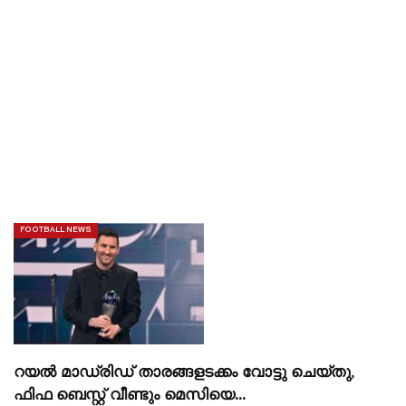
FOOTBALL NEWS
റയൽ മാഡ്രിഡ് താരങ്ങളടക്കം വോട്ടു ചെയ്‌തു,
ഫിഫ ബെസ്റ്റ് വീണ്ടും മെസിയെ…