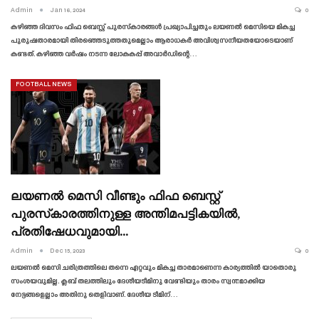
Admin
Jan 16, 2024
0
കഴിഞ്ഞ ദിവസം ഫിഫ ബെസ്റ്റ് പുരസ്‌കാരങ്ങൾ പ്രഖ്യാപിച്ചതും ലയണൽ മെസിയെ മികച്ച
പുരുഷതാരമായി തിരഞ്ഞെടുത്തതുമെല്ലാം ആരാധകർ അവിശ്വസനീയതയോടെയാണ്
കണ്ടത്. കഴിഞ്ഞ വർഷം നടന്ന ലോകകപ്പ് അവാർഡിന്റെ…
FOOTBALL NEWS
ലയണൽ മെസി വീണ്ടും ഫിഫ ബെസ്റ്റ്
പുരസ്‌കാരത്തിനുള്ള അന്തിമപട്ടികയിൽ,
പ്രതിഷേധവുമായി…
Admin
Dec 15, 2023
0
ലയണൽ മെസി ചരിത്രത്തിലെ തന്നെ ഏറ്റവും മികച്ച താരമാണെന്ന കാര്യത്തിൽ യാതൊരു
സംശയവുമില്ല. ക്ലബ് തലത്തിലും ദേശീയടീമിനു വേണ്ടിയും താരം സ്വന്തമാക്കിയ
നേട്ടങ്ങളെല്ലാം അതിനു തെളിവാണ്. ദേശീയ ടീമിന്…